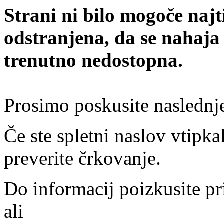
Strani ni bilo mogoče najt
odstranjena, da se nahaja
trenutno nedostopna.
Prosimo poskusite naslednj
Če ste spletni naslov vtipkal
preverite črkovanje.
Do informacij poizkusite pr
ali