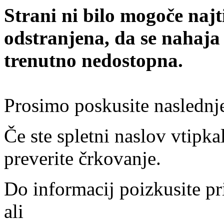
Strani ni bilo mogoče najt
odstranjena, da se nahaja
trenutno nedostopna.
Prosimo poskusite naslednj
Če ste spletni naslov vtipkal
preverite črkovanje.
Do informacij poizkusite pr
ali