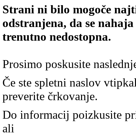
Strani ni bilo mogoče najt
odstranjena, da se nahaja
trenutno nedostopna.
Prosimo poskusite naslednj
Če ste spletni naslov vtipkal
preverite črkovanje.
Do informacij poizkusite pr
ali