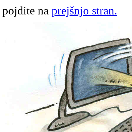
pojdite na
prejšnjo stran.