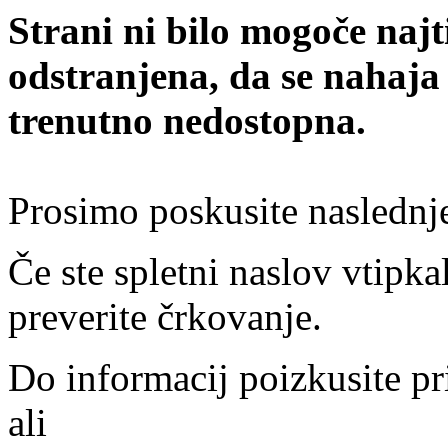
Strani ni bilo mogoče najt
odstranjena, da se nahaja
trenutno nedostopna.
Prosimo poskusite naslednj
Če ste spletni naslov vtipkal
preverite črkovanje.
Do informacij poizkusite pr
ali