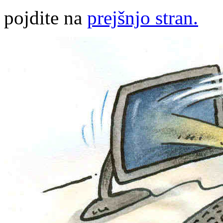
pojdite na
prejšnjo stran.