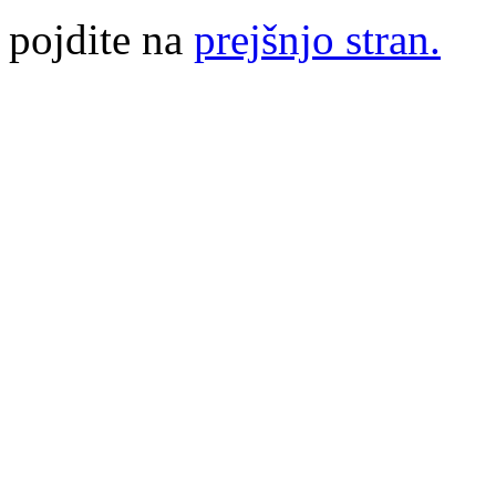
pojdite na
prejšnjo stran.