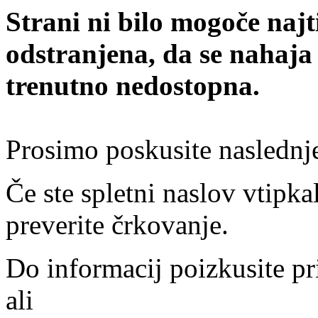
Strani ni bilo mogoče najt
odstranjena, da se nahaja
trenutno nedostopna.
Prosimo poskusite naslednj
Če ste spletni naslov vtipkal
preverite črkovanje.
Do informacij poizkusite pr
ali