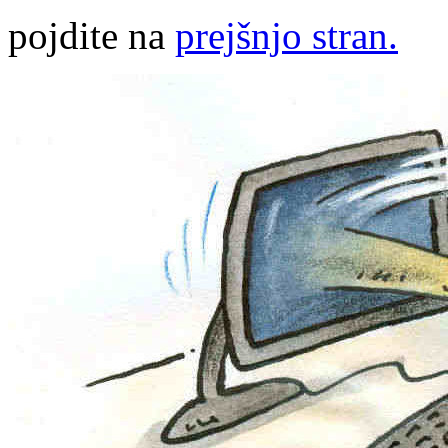
pojdite na
prejšnjo stran.