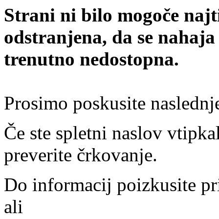
Strani ni bilo mogoče najt
odstranjena, da se nahaja
trenutno nedostopna.
Prosimo poskusite naslednj
Če ste spletni naslov vtipkal
preverite črkovanje.
Do informacij poizkusite pr
ali