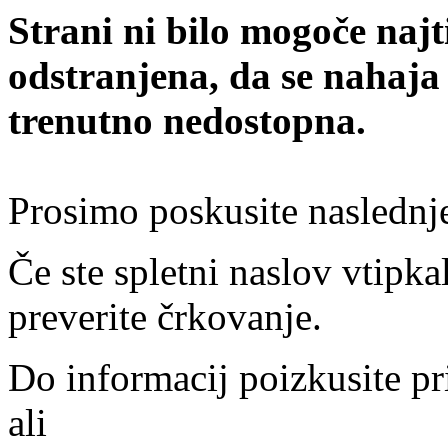
Strani ni bilo mogoče najt
odstranjena, da se nahaja
trenutno nedostopna.
Prosimo poskusite naslednj
Če ste spletni naslov vtipkal
preverite črkovanje.
Do informacij poizkusite pr
ali