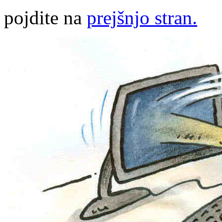
pojdite na
prejšnjo stran.