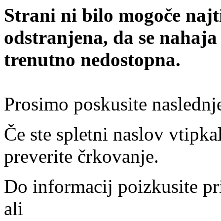
Strani ni bilo mogoče najt
odstranjena, da se nahaja
trenutno nedostopna.
Prosimo poskusite naslednj
Če ste spletni naslov vtipkal
preverite črkovanje.
Do informacij poizkusite pr
ali