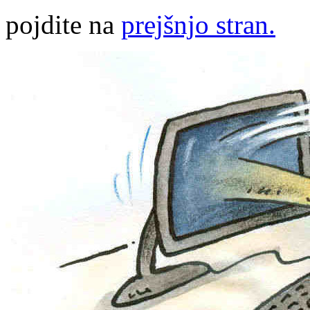
pojdite na
prejšnjo stran.