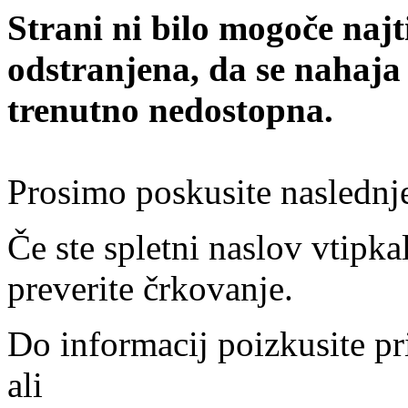
Strani ni bilo mogoče najt
odstranjena, da se nahaja
trenutno nedostopna.
Prosimo poskusite naslednj
Če ste spletni naslov vtipkal
preverite črkovanje.
Do informacij poizkusite pr
ali