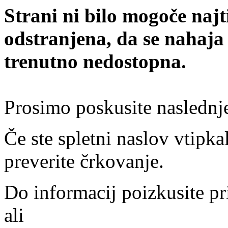
Strani ni bilo mogoče najt
odstranjena, da se nahaja
trenutno nedostopna.
Prosimo poskusite naslednj
Če ste spletni naslov vtipkal
preverite črkovanje.
Do informacij poizkusite pr
ali