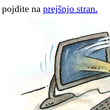
pojdite na
prejšnjo stran.