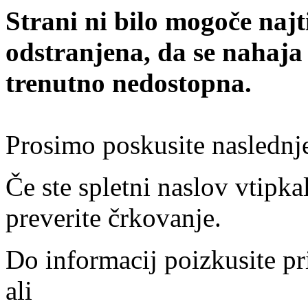
Strani ni bilo mogoče najt
odstranjena, da se nahaja
trenutno nedostopna.
Prosimo poskusite naslednj
Če ste spletni naslov vtipkal
preverite črkovanje.
Do informacij poizkusite pr
ali