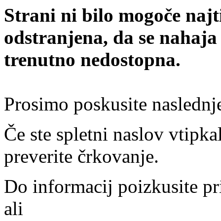
Strani ni bilo mogoče najt
odstranjena, da se nahaja
trenutno nedostopna.
Prosimo poskusite naslednj
Če ste spletni naslov vtipkal
preverite črkovanje.
Do informacij poizkusite pr
ali