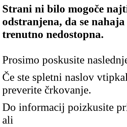
Strani ni bilo mogoče najt
odstranjena, da se nahaja
trenutno nedostopna.
Prosimo poskusite naslednj
Če ste spletni naslov vtipkal
preverite črkovanje.
Do informacij poizkusite pr
ali