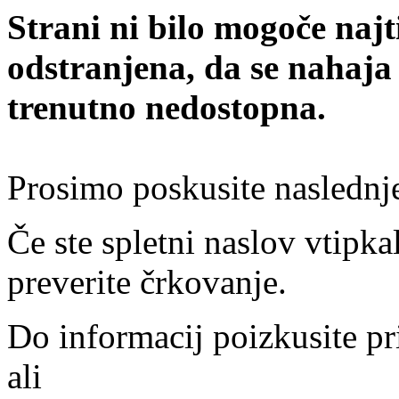
Strani ni bilo mogoče najt
odstranjena, da se nahaja
trenutno nedostopna.
Prosimo poskusite naslednj
Če ste spletni naslov vtipkal
preverite črkovanje.
Do informacij poizkusite pr
ali