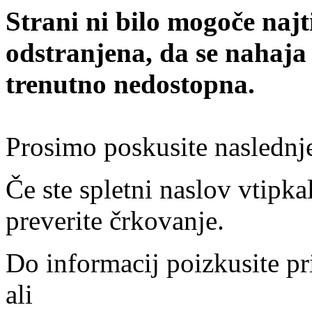
Strani ni bilo mogoče najt
odstranjena, da se nahaja
trenutno nedostopna.
Prosimo poskusite naslednj
Če ste spletni naslov vtipkal
preverite črkovanje.
Do informacij poizkusite pr
ali