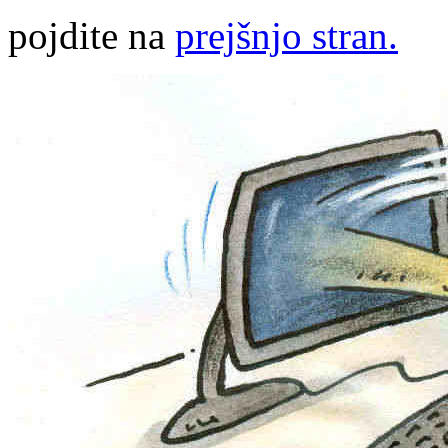
pojdite na
prejšnjo stran.