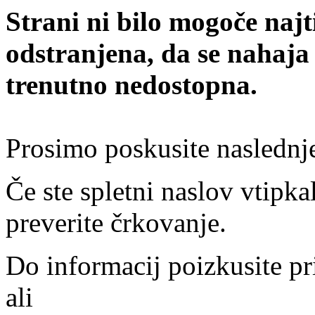
Strani ni bilo mogoče najt
odstranjena, da se nahaja
trenutno nedostopna.
Prosimo poskusite naslednj
Če ste spletni naslov vtipkal
preverite črkovanje.
Do informacij poizkusite pr
ali