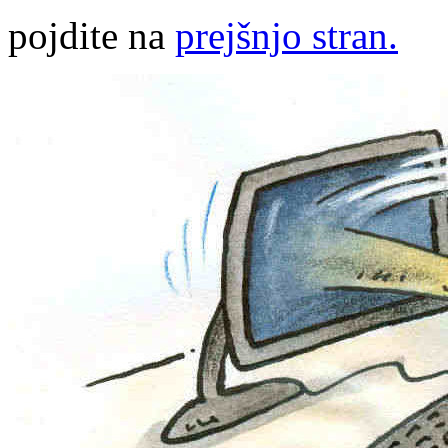
pojdite na
prejšnjo stran.