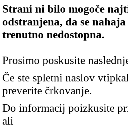
Strani ni bilo mogoče najt
odstranjena, da se nahaja
trenutno nedostopna.
Prosimo poskusite naslednj
Če ste spletni naslov vtipkal
preverite črkovanje.
Do informacij poizkusite pr
ali