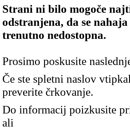
Strani ni bilo mogoče najt
odstranjena, da se nahaja
trenutno nedostopna.
Prosimo poskusite naslednj
Če ste spletni naslov vtipkal
preverite črkovanje.
Do informacij poizkusite pr
ali