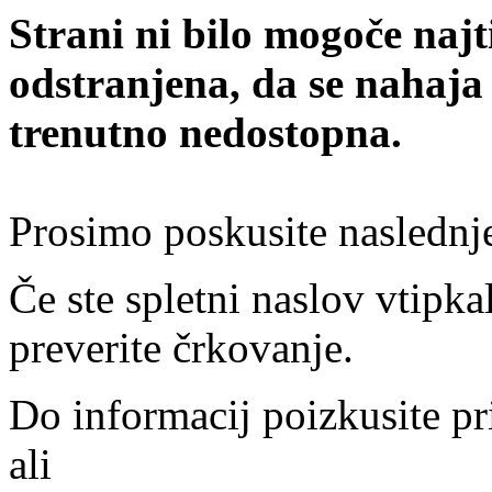
Strani ni bilo mogoče najt
odstranjena, da se nahaja
trenutno nedostopna.
Prosimo poskusite naslednj
Če ste spletni naslov vtipkal
preverite črkovanje.
Do informacij poizkusite pr
ali