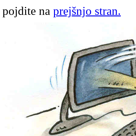
pojdite na
prejšnjo stran.