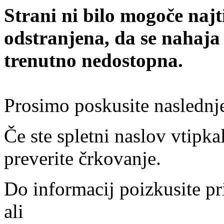
Strani ni bilo mogoče najt
odstranjena, da se nahaja
trenutno nedostopna.
Prosimo poskusite naslednj
Če ste spletni naslov vtipkal
preverite črkovanje.
Do informacij poizkusite pr
ali