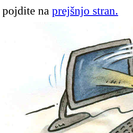
pojdite na
prejšnjo stran.