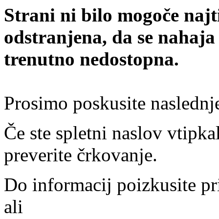
Strani ni bilo mogoče najt
odstranjena, da se nahaja
trenutno nedostopna.
Prosimo poskusite naslednj
Če ste spletni naslov vtipkal
preverite črkovanje.
Do informacij poizkusite pr
ali