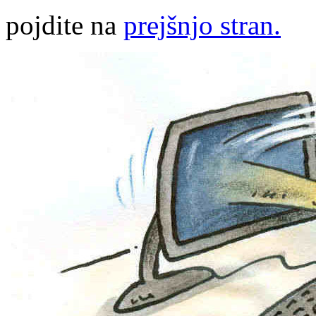
pojdite na
prejšnjo stran.