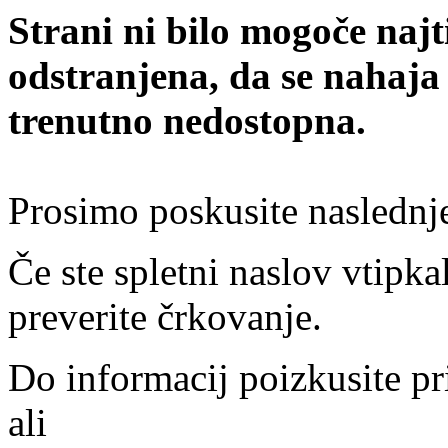
Strani ni bilo mogoče najt
odstranjena, da se nahaja
trenutno nedostopna.
Prosimo poskusite naslednj
Če ste spletni naslov vtipkal
preverite črkovanje.
Do informacij poizkusite pr
ali