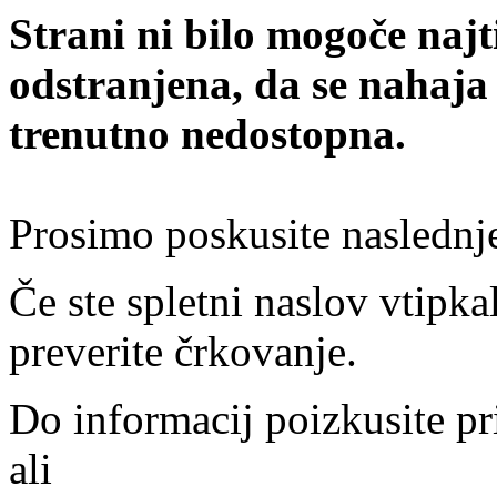
Strani ni bilo mogoče najt
odstranjena, da se nahaja
trenutno nedostopna.
Prosimo poskusite naslednj
Če ste spletni naslov vtipkal
preverite črkovanje.
Do informacij poizkusite pr
ali