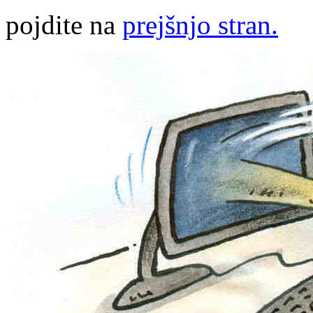
pojdite na
prejšnjo stran.