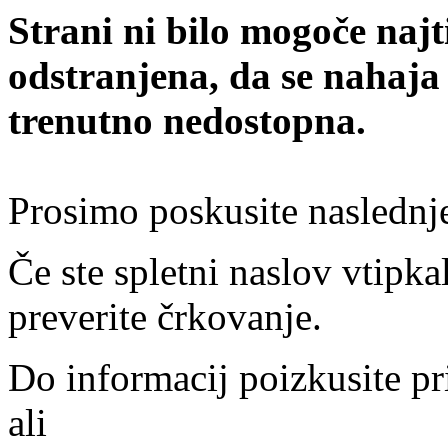
Strani ni bilo mogoče najt
odstranjena, da se nahaja
trenutno nedostopna.
Prosimo poskusite naslednj
Če ste spletni naslov vtipkal
preverite črkovanje.
Do informacij poizkusite pr
ali