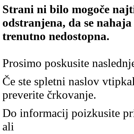
Strani ni bilo mogoče najt
odstranjena, da se nahaja
trenutno nedostopna.
Prosimo poskusite naslednj
Če ste spletni naslov vtipkal
preverite črkovanje.
Do informacij poizkusite pr
ali