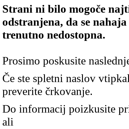
Strani ni bilo mogoče najt
odstranjena, da se nahaja
trenutno nedostopna.
Prosimo poskusite naslednj
Če ste spletni naslov vtipkal
preverite črkovanje.
Do informacij poizkusite pr
ali