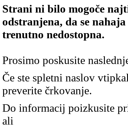
Strani ni bilo mogoče najt
odstranjena, da se nahaja
trenutno nedostopna.
Prosimo poskusite naslednj
Če ste spletni naslov vtipkal
preverite črkovanje.
Do informacij poizkusite pr
ali