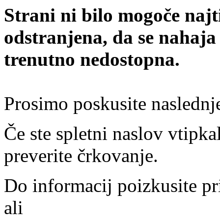
Strani ni bilo mogoče najt
odstranjena, da se nahaja
trenutno nedostopna.
Prosimo poskusite naslednj
Če ste spletni naslov vtipkal
preverite črkovanje.
Do informacij poizkusite pr
ali