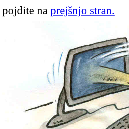
pojdite na
prejšnjo stran.