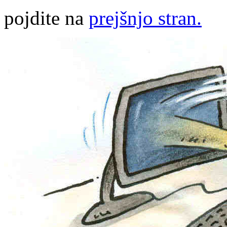
pojdite na
prejšnjo stran.