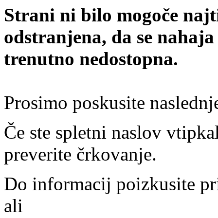
Strani ni bilo mogoče najt
odstranjena, da se nahaja
trenutno nedostopna.
Prosimo poskusite naslednj
Če ste spletni naslov vtipkal
preverite črkovanje.
Do informacij poizkusite pr
ali