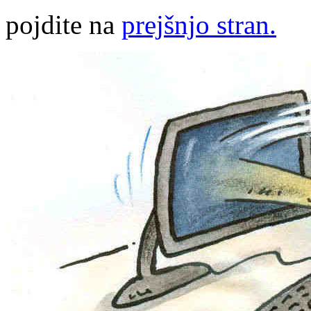
pojdite na
prejšnjo stran.