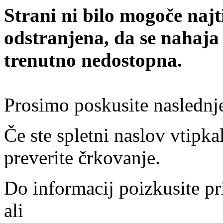
Strani ni bilo mogoče najt
odstranjena, da se nahaja
trenutno nedostopna.
Prosimo poskusite naslednj
Če ste spletni naslov vtipkal
preverite črkovanje.
Do informacij poizkusite pr
ali