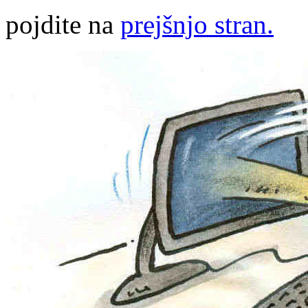
pojdite na
prejšnjo stran.