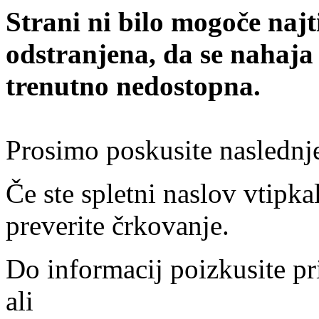
Strani ni bilo mogoče najt
odstranjena, da se nahaja
trenutno nedostopna.
Prosimo poskusite naslednj
Če ste spletni naslov vtipkal
preverite črkovanje.
Do informacij poizkusite pr
ali