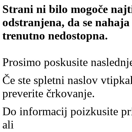
Strani ni bilo mogoče najt
odstranjena, da se nahaja
trenutno nedostopna.
Prosimo poskusite naslednj
Če ste spletni naslov vtipkal
preverite črkovanje.
Do informacij poizkusite pr
ali