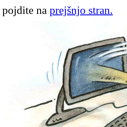
pojdite na
prejšnjo stran.