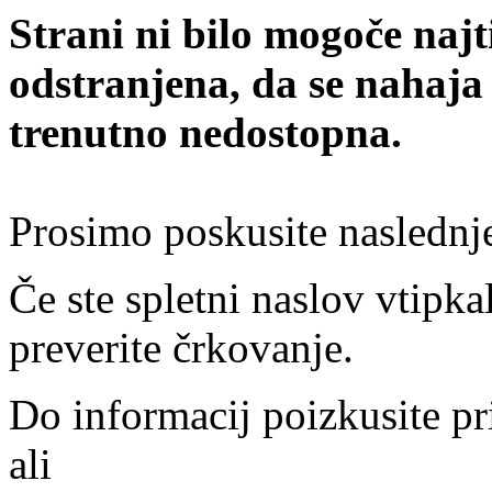
Strani ni bilo mogoče najt
odstranjena, da se nahaja
trenutno nedostopna.
Prosimo poskusite naslednj
Če ste spletni naslov vtipkal
preverite črkovanje.
Do informacij poizkusite pr
ali