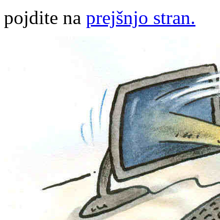
pojdite na
prejšnjo stran.