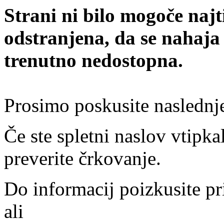
Strani ni bilo mogoče najt
odstranjena, da se nahaja
trenutno nedostopna.
Prosimo poskusite naslednj
Če ste spletni naslov vtipkal
preverite črkovanje.
Do informacij poizkusite pr
ali