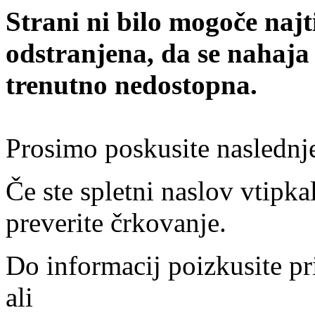
Strani ni bilo mogoče najt
odstranjena, da se nahaja
trenutno nedostopna.
Prosimo poskusite naslednj
Če ste spletni naslov vtipkal
preverite črkovanje.
Do informacij poizkusite pr
ali