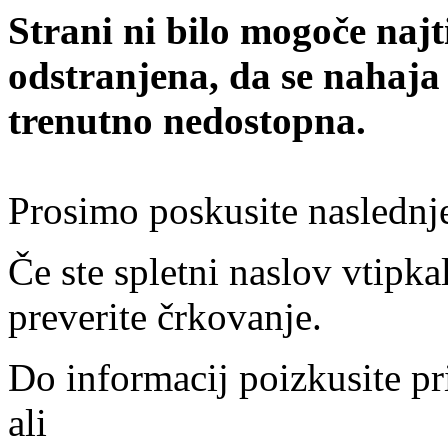
Strani ni bilo mogoče najt
odstranjena, da se nahaja
trenutno nedostopna.
Prosimo poskusite naslednj
Če ste spletni naslov vtipkal
preverite črkovanje.
Do informacij poizkusite pr
ali