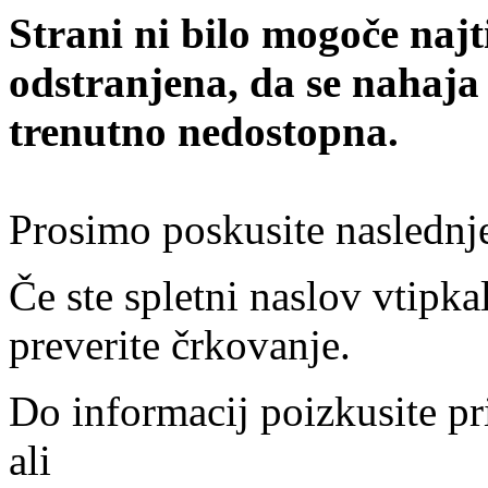
Strani ni bilo mogoče najt
odstranjena, da se nahaja
trenutno nedostopna.
Prosimo poskusite naslednj
Če ste spletni naslov vtipkal
preverite črkovanje.
Do informacij poizkusite pr
ali