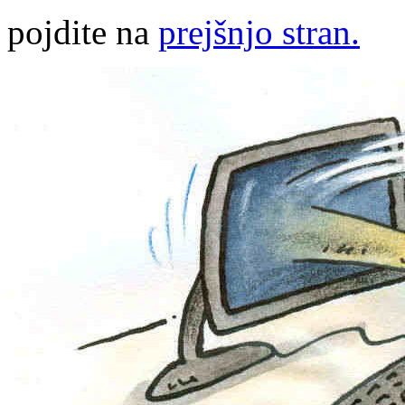
pojdite na
prejšnjo stran.