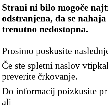
Strani ni bilo mogoče najt
odstranjena, da se nahaja
trenutno nedostopna.
Prosimo poskusite naslednj
Če ste spletni naslov vtipkal
preverite črkovanje.
Do informacij poizkusite pr
ali