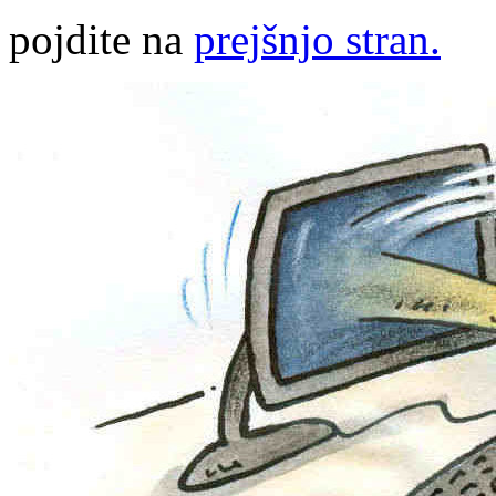
pojdite na
prejšnjo stran.