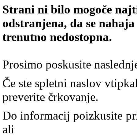
Strani ni bilo mogoče najt
odstranjena, da se nahaja
trenutno nedostopna.
Prosimo poskusite naslednj
Če ste spletni naslov vtipkal
preverite črkovanje.
Do informacij poizkusite pr
ali