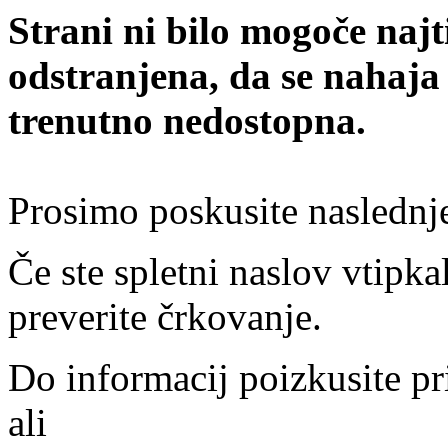
Strani ni bilo mogoče najt
odstranjena, da se nahaja
trenutno nedostopna.
Prosimo poskusite naslednj
Če ste spletni naslov vtipkal
preverite črkovanje.
Do informacij poizkusite pr
ali