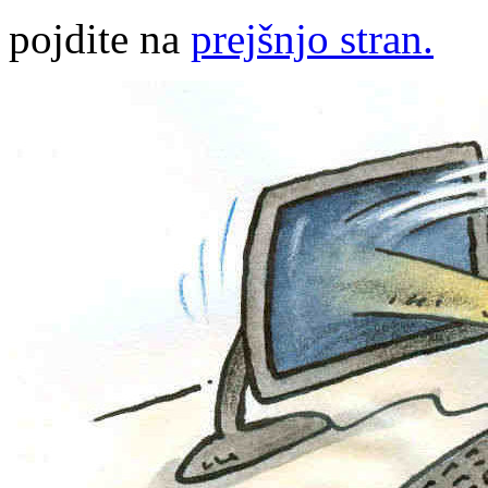
pojdite na
prejšnjo stran.