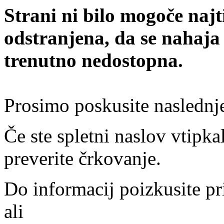
Strani ni bilo mogoče najt
odstranjena, da se nahaja
trenutno nedostopna.
Prosimo poskusite naslednj
Če ste spletni naslov vtipkal
preverite črkovanje.
Do informacij poizkusite pr
ali