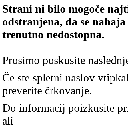
Strani ni bilo mogoče najt
odstranjena, da se nahaja
trenutno nedostopna.
Prosimo poskusite naslednj
Če ste spletni naslov vtipkal
preverite črkovanje.
Do informacij poizkusite pr
ali