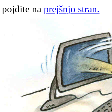
pojdite na
prejšnjo stran.