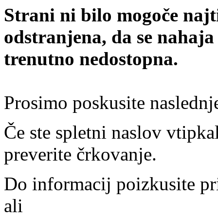
Strani ni bilo mogoče najt
odstranjena, da se nahaja
trenutno nedostopna.
Prosimo poskusite naslednj
Če ste spletni naslov vtipkal
preverite črkovanje.
Do informacij poizkusite pr
ali