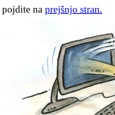
pojdite na
prejšnjo stran.