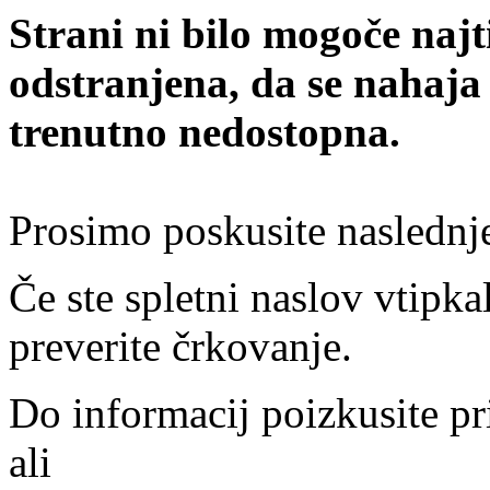
Strani ni bilo mogoče najt
odstranjena, da se nahaja
trenutno nedostopna.
Prosimo poskusite naslednj
Če ste spletni naslov vtipkal
preverite črkovanje.
Do informacij poizkusite pr
ali