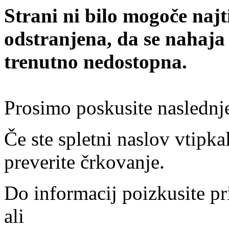
Strani ni bilo mogoče najt
odstranjena, da se nahaja
trenutno nedostopna.
Prosimo poskusite naslednj
Če ste spletni naslov vtipkal
preverite črkovanje.
Do informacij poizkusite pr
ali