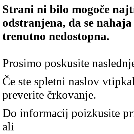
Strani ni bilo mogoče najt
odstranjena, da se nahaja
trenutno nedostopna.
Prosimo poskusite naslednj
Če ste spletni naslov vtipkal
preverite črkovanje.
Do informacij poizkusite pr
ali