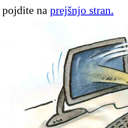
pojdite na
prejšnjo stran.