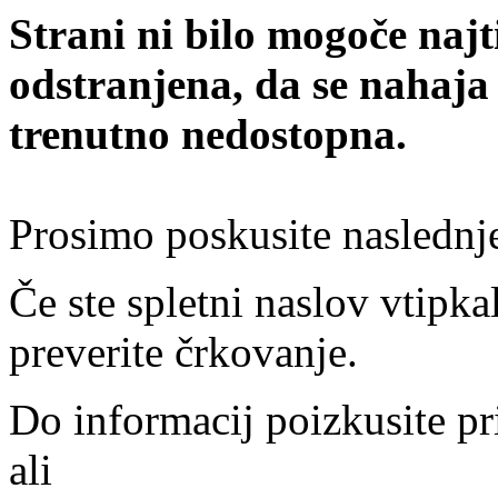
Strani ni bilo mogoče najt
odstranjena, da se nahaja
trenutno nedostopna.
Prosimo poskusite naslednj
Če ste spletni naslov vtipkal
preverite črkovanje.
Do informacij poizkusite pr
ali