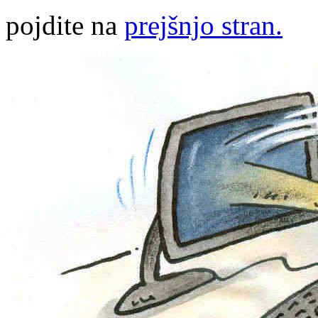
pojdite na
prejšnjo stran.