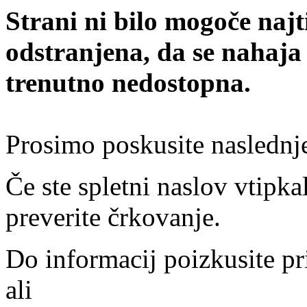
Strani ni bilo mogoče najt
odstranjena, da se nahaja
trenutno nedostopna.
Prosimo poskusite naslednj
Če ste spletni naslov vtipkal
preverite črkovanje.
Do informacij poizkusite pr
ali