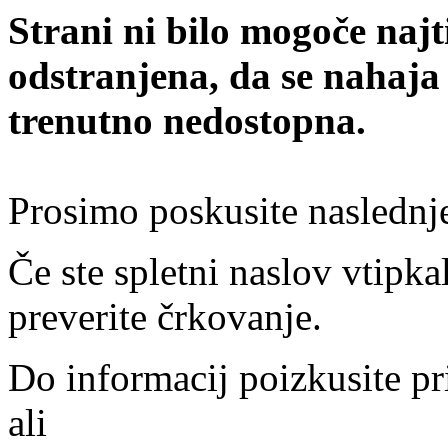
Strani ni bilo mogoče najt
odstranjena, da se nahaja
trenutno nedostopna.
Prosimo poskusite naslednj
Če ste spletni naslov vtipkal
preverite črkovanje.
Do informacij poizkusite pr
ali