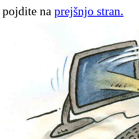
pojdite na
prejšnjo stran.