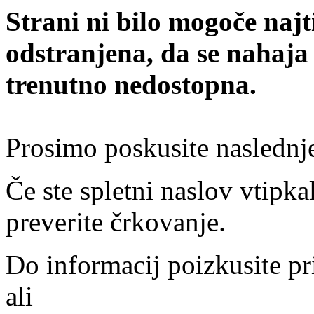
Strani ni bilo mogoče najt
odstranjena, da se nahaja
trenutno nedostopna.
Prosimo poskusite naslednj
Če ste spletni naslov vtipkal
preverite črkovanje.
Do informacij poizkusite pr
ali