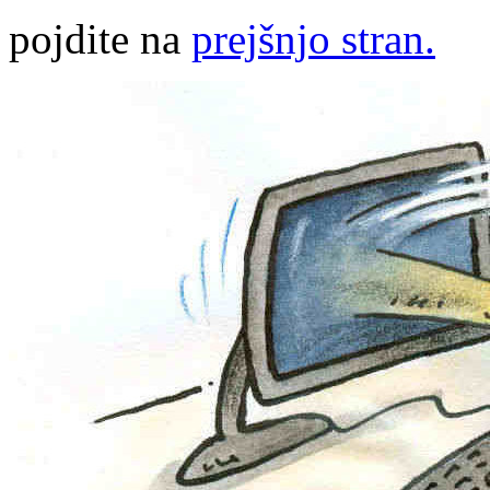
pojdite na
prejšnjo stran.